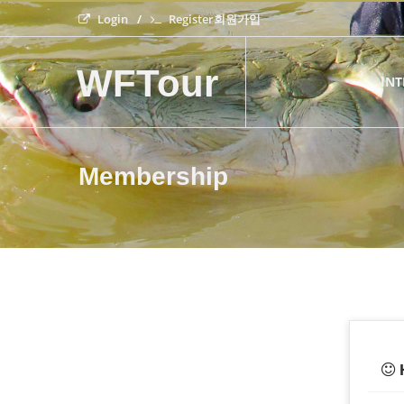
Login
Register회원가입
WFTour
IN
Membership
H