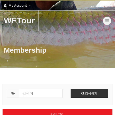
My Account
Languages
WFTour
Toggle nav
Membership
검색하기
카테고리