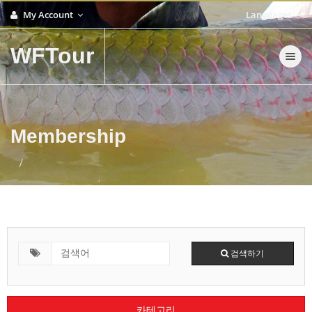
My Account
Languages
WFTour
Toggle nav
Membership
검색하기
카테고리